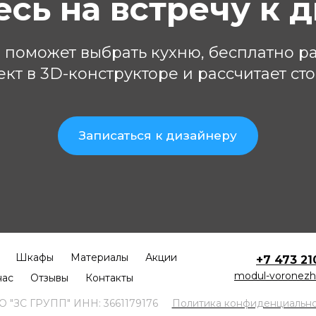
сь на встречу к 
поможет выбрать кухню, бесплатно р
ект в 3D-конструкторе и рассчитает сто
Записаться к дизайнеру
Шкафы
Материалы
Акции
+7 473 21
modul-voronezh
нас
Отзывы
Контакты
О "ЗС ГРУПП" ИНН: 3661179176
Политика конфиденциальн